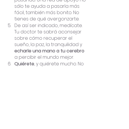
sólo te ayuda a pasarla más 
fácil, también más bonito. No 
tienes de qué avergonzarte.
De así ser indicado, medícate. 
Tu doctor te sabrá aconsejar 
sobre cómo recuperar el 
sueño, la paz, la tranquilidad y 
echarle una mano a tu cerebro
a percibir el mundo mejor.
Quiérete
, y quiérete mucho. No 
podemos dar lo que no 
tenemos. Date tu tiempo, 
espacio, compasión y respeto. 
Cuando las habilidades de crianza 
no vienen de manera natural, hay 
manera de aprenderlas… ¡como 
todo en la vida: no nacimos 
sabiendo todo! 