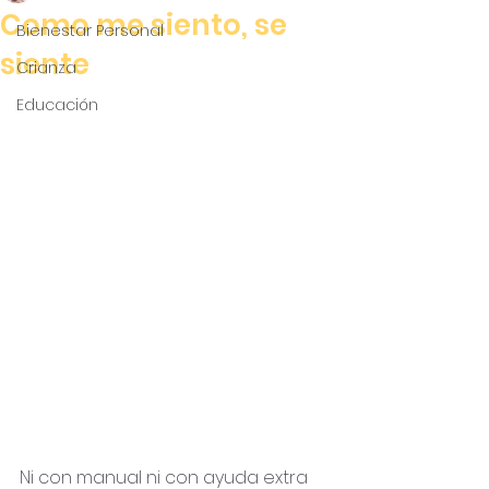
Como me siento, se
Bienestar Personal
siente
Crianza
Educación
Ni con manual ni con ayuda extra 